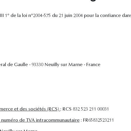
II 1° de la loi n°2004-575 du 21 juin 2004 pour la confiance d
al de Gaulle - 93330 Neuilly sur Marne - France
merce et des sociétés (RCS)
: RCS 832 523 211 00031
ale numéro de TVA intracommunautaire
: FR65832523211